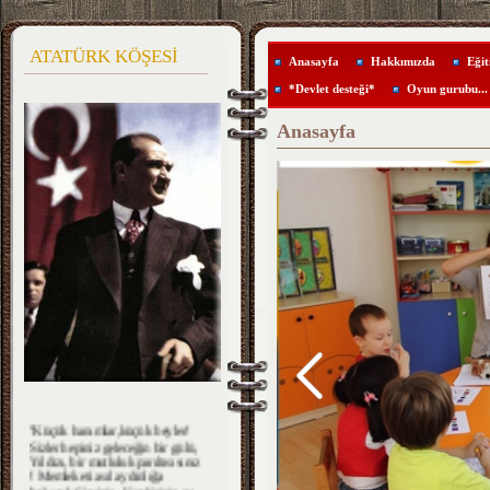
ATATÜRK KÖŞESİ
Anasayfa
Hakkımızda
Eğit
*Devlet desteği*
Oyun gurubu...
Anasayfa
''Küçük hanımlar,küçük beyler!
Sizler hepiniz geleceğin bir gülü,
Yıldızı, bir mutluluk parıltısısınız
! Memleketi asıl aydınlığa
boğacak Sizsiniz. Kendinizin ne