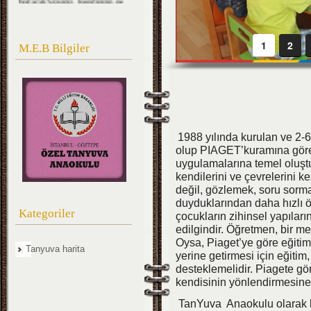
kadar mühim, Kıymetli
olduğunuzu düşünerek ona göre
çalışınız. Sizlerden çok şeyler
bekliyoruz.''
1
2
M.E.B Bilgiler
M.Kemal ATATÜRK
1988 yılında kurulan ve 2-
olup PIAGET’kuramına göre‘’ 
uygulamalarına temel oluştu
kendilerini ve çevrelerini 
değil, gözlemek, soru sorma
duyduklarından daha hızlı öğ
Kategoriler
çocukların zihinsel yapıları
edilgindir. Öğretmen, bir m
Oysa, Piaget’ye göre eğitim
Tanyuva harita
yerine getirmesi için eğitim,
desteklemelidir. Piagete g
kendisinin yönlendirmesine 
TanYuva Anaokulu olarak biz