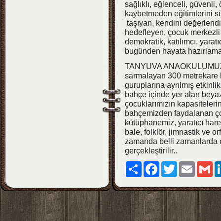
sağlıklı, eğlenceli, güvenli
kaybetmeden eğitimlerini sü
taşıyan, kendini değerlendir
hedefleyen, çocuk merkezli 
demokratik, katılımcı, yarat
bugünden hayata hazırlama
TANYUVA ANAOKULUMUZ 
sarmalayan 300 metrekare b
guruplarına ayrılmış etkin
bahçe içinde yer alan beya
çocuklarımızın kapasiteler
bahçemizden faydalanan çocu
kütüphanemiz, yaratıcı hare
bale, folklör, jimnastik ve
zamanda belli zamanlarda ok
gerçekleştirilir..
Paylaş
Facebook
Twitter
Email
Gm