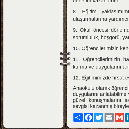
denetim kazandırılır.
8. Eğitim yaklaşımımı
ulaştırmalarına yardımcı 
9. Okul öncesi dönemde 
sorumluluk, hoşgörü, yar
10. Öğrencilerimizin kend
11. Öğrencilerimizin ha
kurma ve duygularını anla
12. Eğitimimizde fırsat eş
Anaokulu olarak öğrencile
duygularını anlatabilme 
güzel konuşmalarını s
sevgisi kazanmış bireyle
Paylaş
Facebook
Twitter
Email
Gm