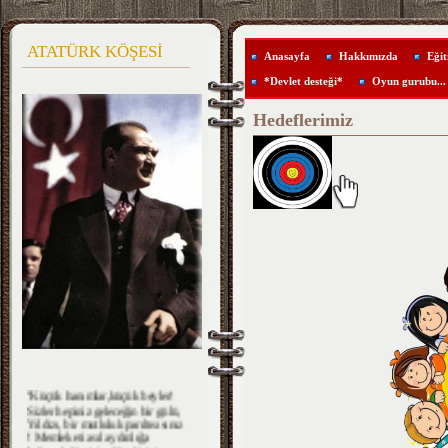
ATATÜRK KÖŞESİ
Anasayfa
Hakkımızda
Eğit
*Devlet desteği*
Oyun gurubu...
Hedeflerimiz
''Küçük hanımlar,küçük beyler!
Sizler hepiniz geleceğin bir gülü,
Yıldızı, bir mutluluk parıltısısınız
! Memleketi asıl aydınlığa
boğacak Sizsiniz. Kendinizin ne