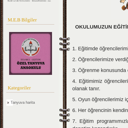
kadar mühim, Kıymetli
olduğunuzu düşünerek ona göre
çalışınız. Sizlerden çok şeyler
bekliyoruz.''
M.E.B Bilgiler
M.Kemal ATATÜRK
OKULUMUZUN EĞİTİ
1. Eğitimde öğrencilerimi
2. Öğrencilerimize verdiğ
3. Öğrenme konusunda ço
4. Eğitimimiz öğrencile
Kategoriler
olanak tanır.
5. Oyun öğrencilerimiz 
Tanyuva harita
6. Her öğrencinin kendine
7. Eğitim programımızl