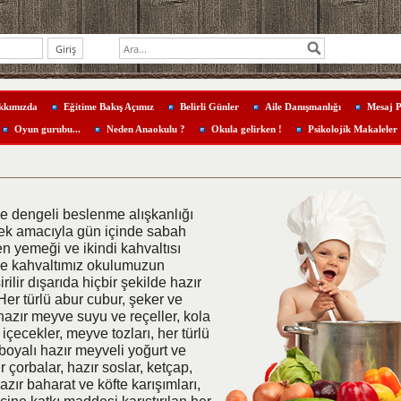
kkımızda
Eğitime Bakış Açımız
Belirli Günler
Aile Danışmanlığı
Mesaj 
Oyun gurubu...
Neden Anaokulu ?
Okula gelirken !
Psikolojik Makaleler
e dengeli beslenme alışkanlığı
ek amacıyla gün içinde sabah
en yemeği ve ikindi kahvaltısı
 ve kahvaltımız okulumuzun
rilir dışarıda hiçbir şekilde hazır
Her türlü abur cubur, şeker ve
hazır meyve suyu ve reçeller, kola
 içecekler, meyve tozları, her türlü
 boyalı hazır meyveli yoğurt ve
r çorbalar, hazır soslar, ketçap,
zır baharat ve köfte karışımları,