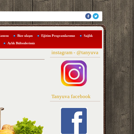
Panosu
Bize ulaşın
Eğitim Programlarımız
Sağlık
Aylık Bültenlerimiz
instagram - @tanyuva
Tanyuva facebook