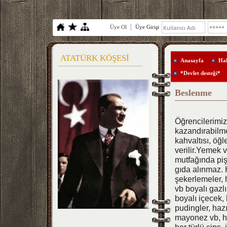
Üye Ol
Üye Girişi
ATATÜRK KÖŞESİ
Anasayfa
Ha
*Devlet desteği*
Beslenme
Öğrencilerimiz
kazandırabilm
kahvaltısı, öğl
verilir.Yemek
mutfağında pişi
gıda alınmaz. 
şekerlemeler, 
vb boyalı gazlı
boyalı içecek,
pudingler, hazı
mayonez vb, ha