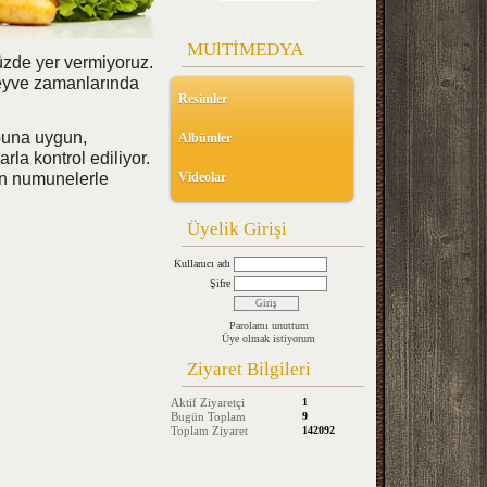
MUlTİMEDYA
üzde yer vermiyoruz.
meyve zamanlarında
Resimler
buna uygun,
Albümler
rla kontrol ediliyor.
an numunelerle
Videolar
Üyelik Girişi
Kullanıcı adı
Şifre
Parolamı unuttum
Üye olmak istiyorum
Ziyaret Bilgileri
Aktif Ziyaretçi
1
Bugün Toplam
9
Toplam Ziyaret
142092