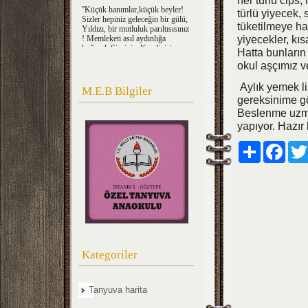
her türlü cips,
''Küçük hanımlar,küçük beyler!
türlü yiyecek,
Sizler hepiniz geleceğin bir gülü,
tüketilmeye h
Yıldızı, bir mutluluk parıltısısınız
! Memleketi asıl aydınlığa
yiyecekler, k
boğacak Sizsiniz. Kendinizin ne
Hatta bunların
kadar mühim, Kıymetli
olduğunuzu düşünerek ona göre
okul aşçımız v
çalışınız. Sizlerden çok şeyler
bekliyoruz.''
Aylık yemek l
M.E.B Bilgiler
gereksinime gö
M.Kemal ATATÜRK
Beslenme uzma
yapıyor. Hazır
Paylaş
Faceb
Kategoriler
Tanyuva harita