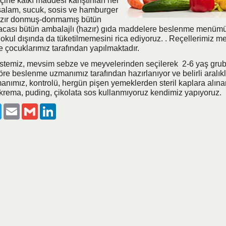
 içine katkı maddesi karıştırılan her
 salam, sucuk, sosis ve hamburger
azır donmuş-donmamış bütün
ısacası bütün ambalajlı (hazır) gıda maddelere beslenme menüm
 okul dışında da tüketilmemesini rica ediyoruz. . Reçellerimiz 
e çocuklarımız tarafından yapılmaktadır.
istemiz, mevsim sebze ve meyvelerinden seçilerek 2-6 yaş gru
re beslenme uzmanımız tarafından hazırlanıyor ve belirli aralıkla
nımız, kontrolü, hergün pişen yemeklerden steril kaplara alın
 krema, puding, çikolata sos kullanmıyoruz kendimiz yapıyoruz.
ook
Twitter
Email
Gmail
LinkedIn