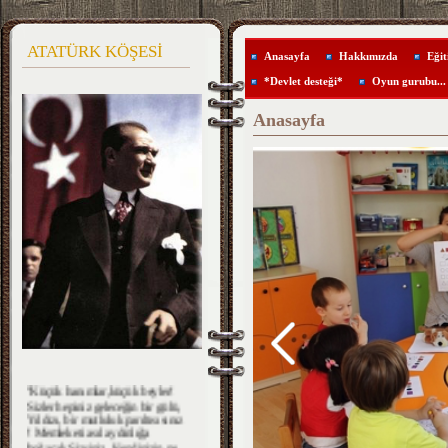
ATATÜRK KÖŞESİ
Anasayfa
Hakkımızda
Eğit
*Devlet desteği*
Oyun gurubu...
Anasayfa
''Küçük hanımlar,küçük beyler!
Sizler hepiniz geleceğin bir gülü,
Yıldızı, bir mutluluk parıltısısınız
! Memleketi asıl aydınlığa
boğacak Sizsiniz. Kendinizin ne