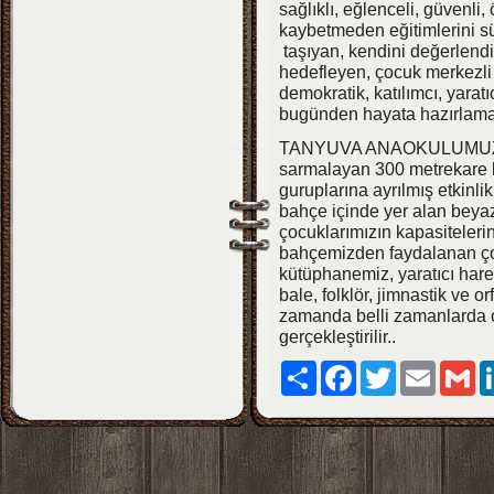
sağlıklı, eğlenceli, güvenli
kaybetmeden eğitimlerini sü
taşıyan, kendini değerlendir
hedefleyen, çocuk merkezli 
demokratik, katılımcı, yarat
bugünden hayata hazırlama
TANYUVA ANAOKULUMUZ 
sarmalayan 300 metrekare b
guruplarına ayrılmış etkin
bahçe içinde yer alan beya
çocuklarımızın kapasiteler
bahçemizden faydalanan çocu
kütüphanemiz, yaratıcı hare
bale, folklör, jimnastik ve
zamanda belli zamanlarda ok
gerçekleştirilir..
Paylaş
Facebook
Twitter
Email
Gm