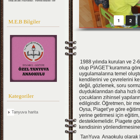
kadar mühim, Kıymetli
olduğunuzu düşünerek ona göre
çalışınız. Sizlerden çok şeyler
bekliyoruz.''
1
2
M.E.B Bilgiler
M.Kemal ATATÜRK
1988 yılında kurulan ve 2-
olup PIAGET’kuramına göre‘’ 
uygulamalarına temel oluştu
kendilerini ve çevrelerini 
değil, gözlemek, soru sorma
duyduklarından daha hızlı öğ
Kategoriler
çocukların zihinsel yapıları
edilgindir. Öğretmen, bir m
Oysa, Piaget’ye göre eğitim
Tanyuva harita
yerine getirmesi için eğitim,
desteklemelidir. Piagete g
kendisinin yönlendirmesine 
TanYuva Anaokulu olarak biz